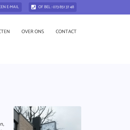
EEN E-MAIL
OF BEL : 073 851 37 48
CTEN
OVER ONS
CONTACT
n,