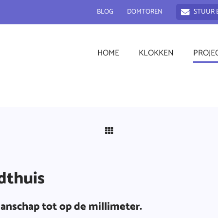
BLOG
DOMTOREN
STUUR 
HOME
KLOKKEN
PROJE
dthuis
anschap tot op de millimeter.