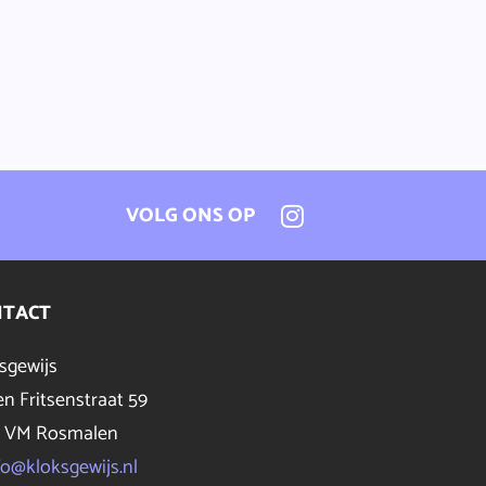
VOLG ONS OP
NTACT
sgewijs
n Fritsenstraat 59
3 VM Rosmalen
fo@kloksgewijs.nl