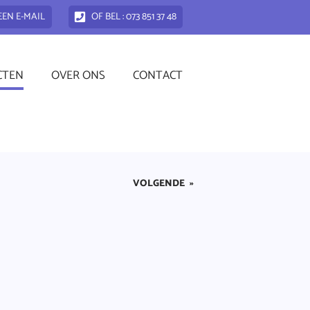
EEN E-MAIL
OF BEL : 073 851 37 48
CTEN
OVER ONS
CONTACT
VOLGENDE
»