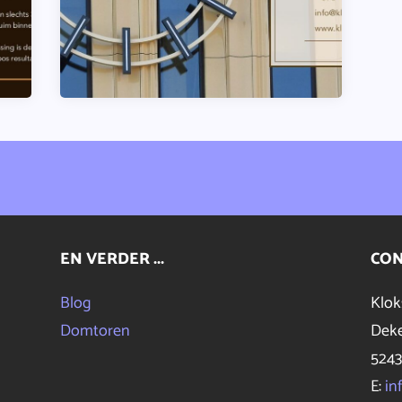
EN VERDER ...
CO
Blog
Klok
Domtoren
Deke
524
E:
in