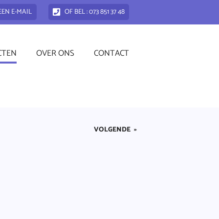
EEN E-MAIL
OF BEL : 073 851 37 48
CTEN
OVER ONS
CONTACT
VOLGENDE
»