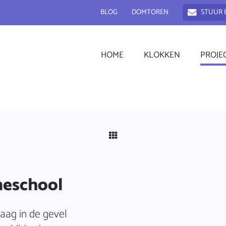
BLOG
DOMTOREN
STUUR 
HOME
KLOKKEN
PROJE
ineschool
laag in de gevel