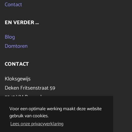
Contact
EN VERDER ...
Blog
Domtoren
CONTACT
Kloksgewijs
Deken Fritsenstraat 59
5243 VM Rosmalen
E:
info@kloksgewijs.nl
Voor een optimale werking maakt deze website
T:
073 851 37 48
gebruik van cookies.
Lees onze privacyverklaring