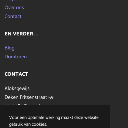
Over ons
Contact
EN VERDER ...
Blog
Domtoren
CONTACT
Kloksgewijs
Deken Fritsenstraat 59
5243 VM Rosmalen
E:
info@kloksgewijs.nl
Voor een optimale werking maakt deze website
T:
073 851 37 48
gebruik van cookies.